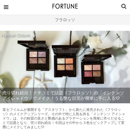
フラロッソ
Hannah Chionh
売り切れ続出！クチコミで話題《フラロッソ》の「インテンソ
アイシャドウ」でメイク！うる艶な目元が簡単に手に入る♡
富士フイルムが展開する「アスタリフト」から新たに発売された《フラロッ
ソ》のメイクアップシリーズ。その中で特に人気を誇る「インテンソ アイシャ
ドウ」は、その粉質の良さと艶感のあるグラデーションを簡単に作りだせるこ
とで話題となり、売り切れ続出！今回はその中から３色をピックアップして実
際にメイクしてみました♡