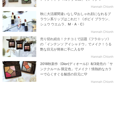
Hannah Chionh
秋に大活躍間違いなし♡おしゃれ顔になれるブ
ラウン系リップはこれだ！《ボビイ ブラウン、
シュウ ウエムラ、M・A・C》
Hannah Chionh
売り切れ続出！クチコミで話題《フラロッソ》
の「インテンソ アイシャドウ」でメイク！うる
艶な目元が簡単に手に入る♡
Hannah Chionh
2018秋新作《Dior(ディオール)》8/3発売の「サ
ンククルール 限定色」でメイク！情熱的なカラ
ーで心くすぐる魅惑の目元に♡
Hannah Chionh