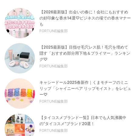
【2026最新版】出会いの春に！会社にもおすすめ
の好印象な香水14選♡ビジネスの場での香水マナー
も
FORTUNE編集部
【2025最新版】目指せ毛穴レス肌！毛穴を埋めて
隠す「おすすめ部分用下地＆プライマー」ランキン
グ♡
FORTUNE編集部
キャシードール2025春新作｜くまモチーフのミニ
リップ「シャイニーベア リップモイスト」をレビュ
ー♡
FORTUNE編集部
【タイコスメブランド一覧】日本でも人気沸騰中
の“タイコスメ”ブランド20選！
FORTUNE編集部