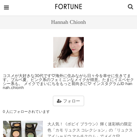
Hannah Chionh
コスメが大好きな30代です♡海外に住みながら日々今を幸せに生きてま
す。ブルベ夏、ピンク系のフェミニンなメイクが得意。たまにイエベセク
シー系も。 メイクでまいにちをもっと前向きに♡ インスタグラムID han
nah.chionh
フォロー
0 人にフォローされています
大人気！《ボビイ ブラウン》輝く迷彩柄の限定
色「カモ リュクス コレクション」の「リュクス
アイシャドウ マルチクロム」でメイク♡