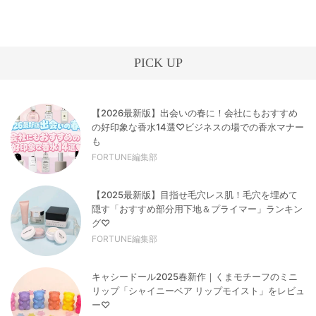
PICK UP
【2026最新版】出会いの春に！会社にもおすすめ
の好印象な香水14選♡ビジネスの場での香水マナー
も
FORTUNE編集部
【2025最新版】目指せ毛穴レス肌！毛穴を埋めて
隠す「おすすめ部分用下地＆プライマー」ランキン
グ♡
FORTUNE編集部
キャシードール2025春新作｜くまモチーフのミニ
リップ「シャイニーベア リップモイスト」をレビュ
ー♡