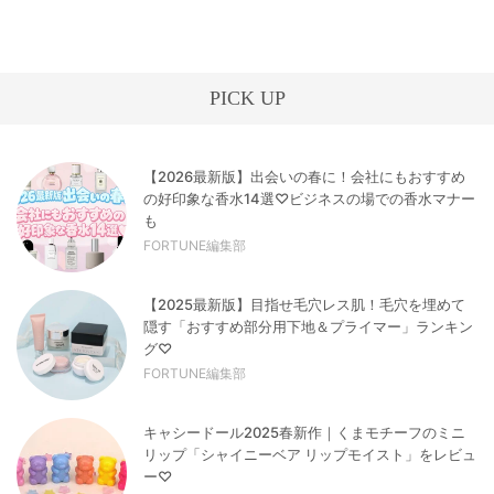
PICK UP
【2026最新版】出会いの春に！会社にもおすすめ
の好印象な香水14選♡ビジネスの場での香水マナー
も
FORTUNE編集部
【2025最新版】目指せ毛穴レス肌！毛穴を埋めて
隠す「おすすめ部分用下地＆プライマー」ランキン
グ♡
FORTUNE編集部
キャシードール2025春新作｜くまモチーフのミニ
リップ「シャイニーベア リップモイスト」をレビュ
ー♡