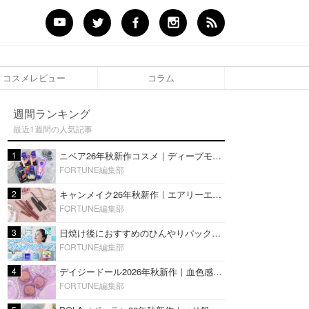
コスメレビュー
コラム
週間ランキング
最近1週間の人気記事
1
ニベア26年秋新作コスメ｜ディープモイスチャーリップの美容液タイプや2in1ボディクリームスクラブも
FORTUNE編集部
2
キャンメイク26年秋新作｜エアリーエクステンションライナー＆カールスナイパーマスカラ新色をレビュー
FORTUNE編集部
3
日焼け後におすすめのひんやりパック14選｜暑い夏にぴったりな冷凍／鎮静／うるおいチャージマスクを紹介
FORTUNE編集部
4
デイジードール2026年秋新作｜血色感が可愛い♡『パウダー ブラッシュ ブルーム』新3色をレビュー
FORTUNE編集部