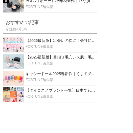
5
POLA（ポーラ）26年秋新作｜ハリ肌を叶える『B.A デイ プランプ ファンデーション』を口コミ
FORTUNE編集部
おすすめの記事
今注目の記事
【2026最新版】出会いの春に！会社にもおすすめの好印象な香水14選♡ビジネスの場での香水マナーも
FORTUNE編集部
【2025最新版】目指せ毛穴レス肌！毛穴を埋めて隠す「おすすめ部分用下地＆プライマー」ランキング♡
FORTUNE編集部
キャシードール2025春新作｜くまモチーフのミニリップ「シャイニーベア リップモイスト」をレビュー♡
FORTUNE編集部
【タイコスメブランド一覧】日本でも人気沸騰中の“タイコスメ”ブランド20選！
FORTUNE編集部