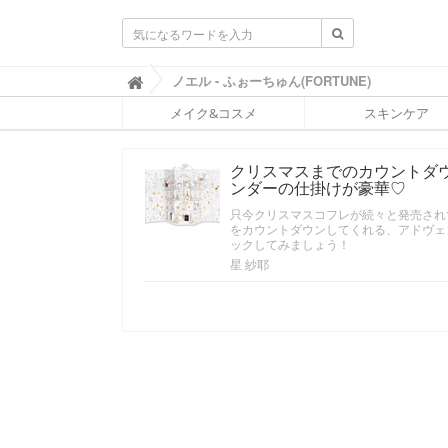
ふ
ノエル - ふぉーちゅん(FORTUNE)

ぉ
メイク&コスメ
スキンケア
ー
ち
ゅ
クリスマスまでのカウントダウ
ん
ンダーの仕掛けが豪華♡
(
F
只今クリスマスコフレが続々と発売されて
O
をカウントダウンしてくれる、アドヴェ
R
ックしてみましょう！
T
星 紗耶
U
N
E
)