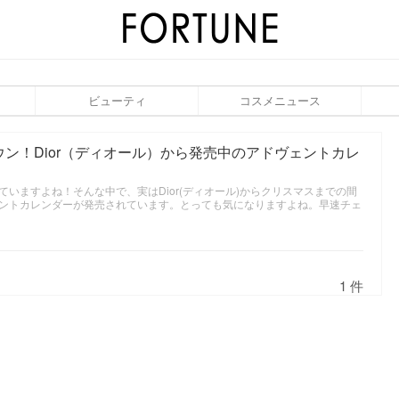
ビューティ
コスメニュース
ン！Dior（ディオール）から発売中のアドヴェントカレ
いますよね！そんな中で、実はDior(ディオール)からクリスマスまでの間
ントカレンダーが発売されています。とっても気になりますよね。早速チェ
1 件