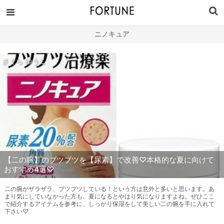
ニノキュア
さくら ゆうこ
【二の腕】のブツブツを【尿素】で改善♡本格的な夏に向けて
おすすめ4選♡
二の腕がザラザラ、ブツブツしている！という方は意外と多いと思います。あ
まり気にしていなかった方も、夏になるとやはり気になりますよね。ぜひここ
で紹介するアイテムを参考に、しっかり保湿をして美しい二の腕を手に入れて
下さい♡