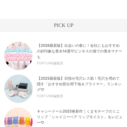
PICK UP
【2026最新版】出会いの春に！会社にもおすすめ
の好印象な香水14選♡ビジネスの場での香水マナー
も
FORTUNE編集部
【2025最新版】目指せ毛穴レス肌！毛穴を埋めて
隠す「おすすめ部分用下地＆プライマー」ランキン
グ♡
FORTUNE編集部
キャシードール2025春新作｜くまモチーフのミニ
リップ「シャイニーベア リップモイスト」をレビュ
ー♡