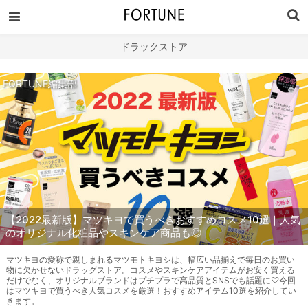
ドラックストア
FORTUNE編集部
【2022最新版】マツキヨで買うべきおすすめコスメ10選｜人気
のオリジナル化粧品やスキンケア商品も◎
マツキヨの愛称で親しまれるマツモトキヨシは、幅広い品揃えで毎日のお買い
物に欠かせないドラッグストア。コスメやスキンケアアイテムがお安く買える
だけでなく、オリジナルブランドはプチプラで高品質とSNSでも話題に♡今回
はマツキヨで買うべき人気コスメを厳選！おすすめアイテム10選を紹介してい
きます。