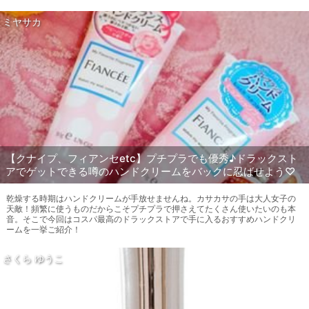
ミヤサカ
【クナイプ、フィアンセetc】プチプラでも優秀♪ドラックスト
アでゲットできる噂のハンドクリームをバックに忍ばせよう♡
乾燥する時期はハンドクリームが手放せませんね。カサカサの手は大人女子の
天敵！頻繁に使うものだからこそプチプラで押さえてたくさん使いたいのも本
音。そこで今回はコスパ最高のドラックストアで手に入るおすすめハンドクリ
ームを一挙ご紹介！
さくら ゆうこ