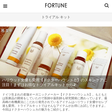
トライアル キット
雅 愛華
ハリウッド女優も愛用【ドクターハウシュカ】のスキンケアに
注目！まずはお得なトライアルキットから♪
ドイツ生まれの老舗オーガニックメーカー【ドクターハウシュカ】。もともと
は医療品の開発をしていたので医師や薬剤師も研究開発に携わっています。最
高峰の有機農法にこだわり発売されているアイテムはハリウッド女優やセレブ
達も愛用。トライアルキットではそんなアイテムがお得にお試しできますよ。
今回はドクターハウシュカの魅力をご紹介します。