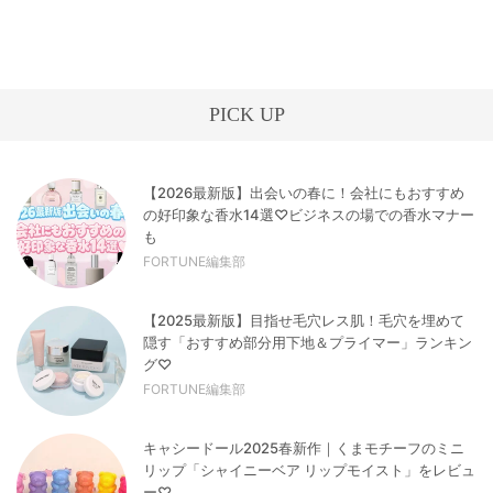
PICK UP
【2026最新版】出会いの春に！会社にもおすすめ
の好印象な香水14選♡ビジネスの場での香水マナー
も
FORTUNE編集部
【2025最新版】目指せ毛穴レス肌！毛穴を埋めて
隠す「おすすめ部分用下地＆プライマー」ランキン
グ♡
FORTUNE編集部
キャシードール2025春新作｜くまモチーフのミニ
リップ「シャイニーベア リップモイスト」をレビュ
ー♡