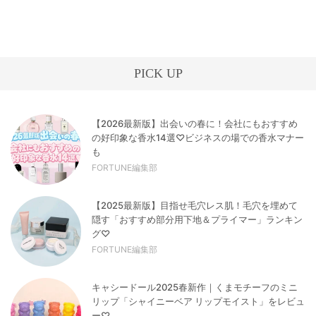
PICK UP
【2026最新版】出会いの春に！会社にもおすすめ
の好印象な香水14選♡ビジネスの場での香水マナー
も
FORTUNE編集部
【2025最新版】目指せ毛穴レス肌！毛穴を埋めて
隠す「おすすめ部分用下地＆プライマー」ランキン
グ♡
FORTUNE編集部
キャシードール2025春新作｜くまモチーフのミニ
リップ「シャイニーベア リップモイスト」をレビュ
ー♡