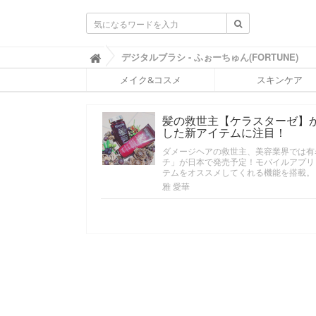
ふ
デジタルブラシ - ふぉーちゅん(FORTUNE)

ぉ
メイク&コスメ
スキンケア
ー
ち
ゅ
髪の救世主【ケラスターゼ】か
ん
した新アイテムに注目！
(
F
ダメージヘアの救世主、美容業界では有
O
チ」が日本で発売予定！モバイルアプリ
R
テムをオススメしてくれる機能を搭載。
T
雅 愛華
U
N
E
)