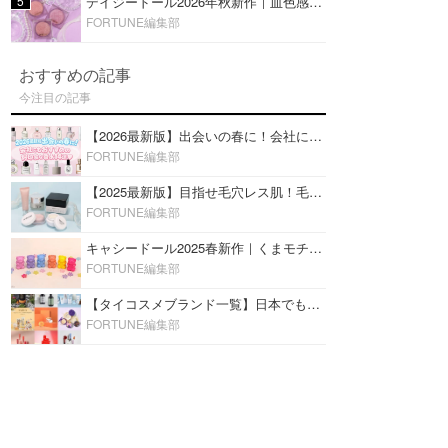
5
デイジードール2026年秋新作｜血色感が可愛い♡『パウダー ブラッシュ ブルーム』新3色をレビュー
FORTUNE編集部
おすすめの記事
今注目の記事
【2026最新版】出会いの春に！会社にもおすすめの好印象な香水14選♡ビジネスの場での香水マナーも
FORTUNE編集部
【2025最新版】目指せ毛穴レス肌！毛穴を埋めて隠す「おすすめ部分用下地＆プライマー」ランキング♡
FORTUNE編集部
キャシードール2025春新作｜くまモチーフのミニリップ「シャイニーベア リップモイスト」をレビュー♡
FORTUNE編集部
【タイコスメブランド一覧】日本でも人気沸騰中の“タイコスメ”ブランド20選！
FORTUNE編集部