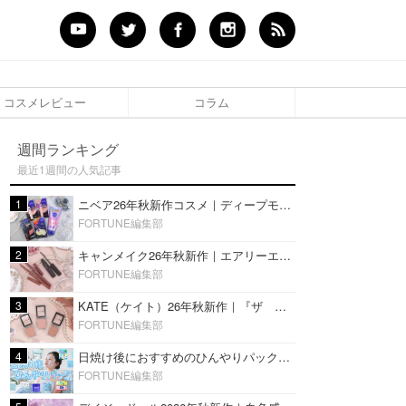
コスメレビュー
コラム
週間ランキング
最近1週間の人気記事
1
ニベア26年秋新作コスメ｜ディープモイスチャーリップの美容液タイプや2in1ボディクリームスクラブも
FORTUNE編集部
2
キャンメイク26年秋新作｜エアリーエクステンションライナー＆カールスナイパーマスカラ新色をレビュー
FORTUNE編集部
3
KATE（ケイト）26年秋新作｜『ザ アイカラー』に白みベージュ系淡色カラーが登場！新3色をレビュー
FORTUNE編集部
4
日焼け後におすすめのひんやりパック14選｜暑い夏にぴったりな冷凍／鎮静／うるおいチャージマスクを紹介
FORTUNE編集部