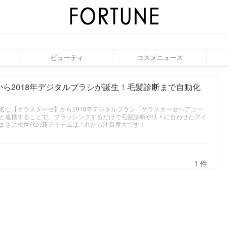
ビューティ
コスメニュース
ら2018年デジタルブラシが誕生！毛髪診断まで自動化
名な【ケラスターゼ】から2018年デジタルブラシ「ケラスターゼヘアコー
と連携することで、ブラッシングするだけで毛髪診断や個々に合わせたアイ
まさに次世代の新アイテムはこれから注目度大です！
1 件