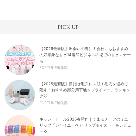
PICK UP
【2026最新版】出会いの春に！会社にもおすすめ
の好印象な香水14選♡ビジネスの場での香水マナー
も
FORTUNE編集部
【2025最新版】目指せ毛穴レス肌！毛穴を埋めて
隠す「おすすめ部分用下地＆プライマー」ランキン
グ♡
FORTUNE編集部
キャシードール2025春新作｜くまモチーフのミニ
リップ「シャイニーベア リップモイスト」をレビュ
ー♡