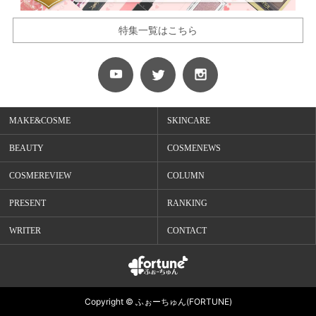
特集一覧はこちら
MAKE&COSME
SKINCARE
BEAUTY
COSMENEWS
COSMEREVIEW
COLUMN
PRESENT
RANKING
WRITER
CONTACT
Copyright © ふぉーちゅん(FORTUNE)