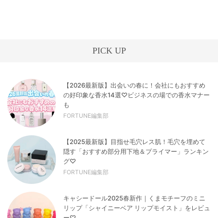
PICK UP
【2026最新版】出会いの春に！会社にもおすすめ
の好印象な香水14選♡ビジネスの場での香水マナー
も
FORTUNE編集部
【2025最新版】目指せ毛穴レス肌！毛穴を埋めて
隠す「おすすめ部分用下地＆プライマー」ランキン
グ♡
FORTUNE編集部
キャシードール2025春新作｜くまモチーフのミニ
リップ「シャイニーベア リップモイスト」をレビュ
ー♡