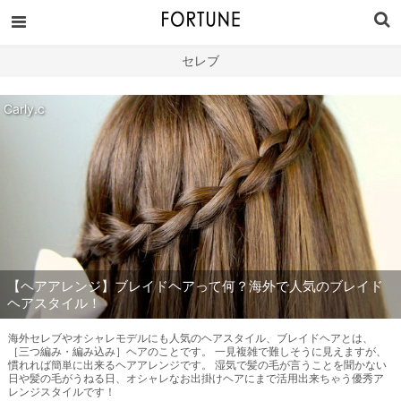
セレブ
Carly.c
【ヘアアレンジ】ブレイドヘアって何？海外で人気のブレイド
ヘアスタイル！
海外セレブやオシャレモデルにも人気のヘアスタイル、ブレイドヘアとは、
［三つ編み・編み込み］ヘアのことです。 一見複雑で難しそうに見えますが、
慣れれば簡単に出来るヘアアレンジです。 湿気で髪の毛が言うことを聞かない
日や髪の毛がうねる日、オシャレなお出掛けヘアにまで活用出来ちゃう優秀ア
レンジスタイルです！