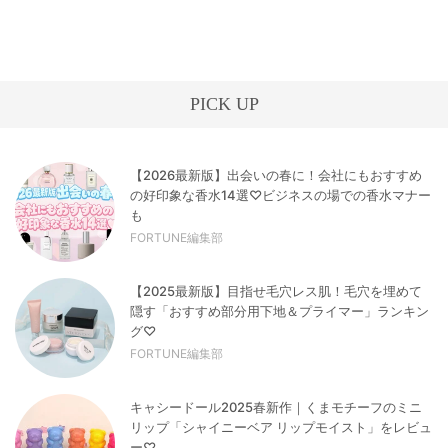
PICK UP
【2026最新版】出会いの春に！会社にもおすすめ
の好印象な香水14選♡ビジネスの場での香水マナー
も
FORTUNE編集部
【2025最新版】目指せ毛穴レス肌！毛穴を埋めて
隠す「おすすめ部分用下地＆プライマー」ランキン
グ♡
FORTUNE編集部
キャシードール2025春新作｜くまモチーフのミニ
リップ「シャイニーベア リップモイスト」をレビュ
ー♡