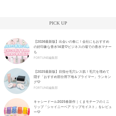
PICK UP
【2026最新版】出会いの春に！会社にもおすすめ
の好印象な香水14選♡ビジネスの場での香水マナー
も
FORTUNE編集部
【2025最新版】目指せ毛穴レス肌！毛穴を埋めて
隠す「おすすめ部分用下地＆プライマー」ランキン
グ♡
FORTUNE編集部
キャシードール2025春新作｜くまモチーフのミニ
リップ「シャイニーベア リップモイスト」をレビュ
ー♡