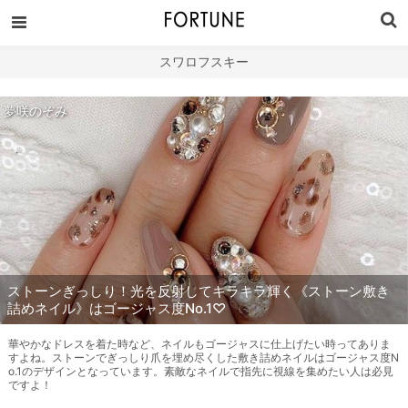
スワロフスキー
夢咲のぞみ
ストーンぎっしり！光を反射してキラキラ輝く《ストーン敷き
詰めネイル》はゴージャス度No.1♡
華やかなドレスを着た時など、ネイルもゴージャスに仕上げたい時ってありま
すよね。ストーンでぎっしり爪を埋め尽くした敷き詰めネイルはゴージャス度N
o.1のデザインとなっています。素敵なネイルで指先に視線を集めたい人は必見
ですよ！