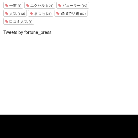
一重
エクセル
ビューラー
(5)
(106)
(10)
人気
まつ毛
SNSで話題
(112)
(25)
(67)
口コミ人気
(6)
Tweets by fortune_press