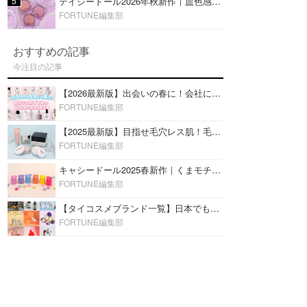
5
デイジードール2026年秋新作｜血色感が可愛い♡『パウダー ブラッシュ ブルーム』新3色をレビュー
FORTUNE編集部
おすすめの記事
今注目の記事
【2026最新版】出会いの春に！会社にもおすすめの好印象な香水14選♡ビジネスの場での香水マナーも
FORTUNE編集部
【2025最新版】目指せ毛穴レス肌！毛穴を埋めて隠す「おすすめ部分用下地＆プライマー」ランキング♡
FORTUNE編集部
キャシードール2025春新作｜くまモチーフのミニリップ「シャイニーベア リップモイスト」をレビュー♡
FORTUNE編集部
【タイコスメブランド一覧】日本でも人気沸騰中の“タイコスメ”ブランド20選！
FORTUNE編集部