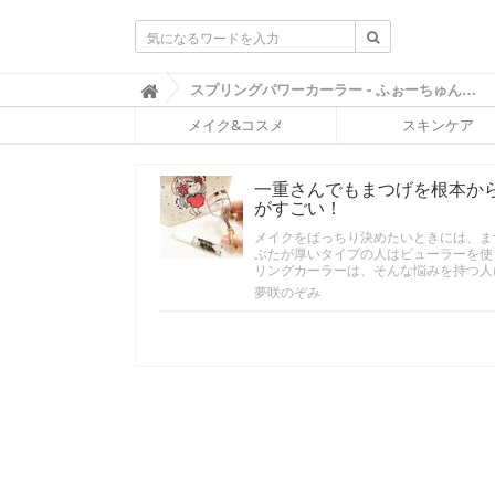
ふ
スプリングパワーカーラー - ふぉーちゅん(FORTUNE)

ぉ
メイク&コスメ
スキンケア
ー
ち
ゅ
一重さんでもまつげを根本か
ん
がすごい！
(
F
メイクをばっちり決めたいときには、ま
O
ぶたが厚いタイプの人はビューラーを使
R
リングカーラーは、そんな悩みを持つ人
T
夢咲のぞみ
U
N
E
)