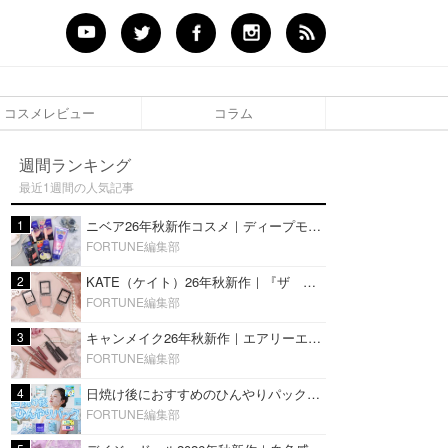
コスメレビュー
コラム
週間ランキング
最近1週間の人気記事
1
ニベア26年秋新作コスメ｜ディープモイスチャーリップの美容液タイプや2in1ボディクリームスクラブも
FORTUNE編集部
2
KATE（ケイト）26年秋新作｜『ザ アイカラー』に白みベージュ系淡色カラーが登場！新3色をレビュー
FORTUNE編集部
3
キャンメイク26年秋新作｜エアリーエクステンションライナー＆カールスナイパーマスカラ新色をレビュー
FORTUNE編集部
4
日焼け後におすすめのひんやりパック14選｜暑い夏にぴったりな冷凍／鎮静／うるおいチャージマスクを紹介
FORTUNE編集部