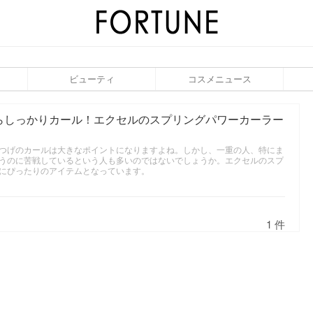
ビューティ
コスメニュース
らしっかりカール！エクセルのスプリングパワーカーラー
つげのカールは大きなポイントになりますよね。しかし、一重の人、特にま
うのに苦戦しているという人も多いのではないでしょうか。エクセルのスプ
にぴったりのアイテムとなっています。
1 件