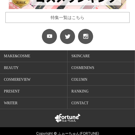
特集一覧はこちら
MAKE&COSME
SKINCARE
BEAUTY
COSMENEWS
COSMEREVIEW
COLUMN
PRESENT
RANKING
WRITER
CONTACT
Copyright © ふぉーちゅん(FORTUNE)