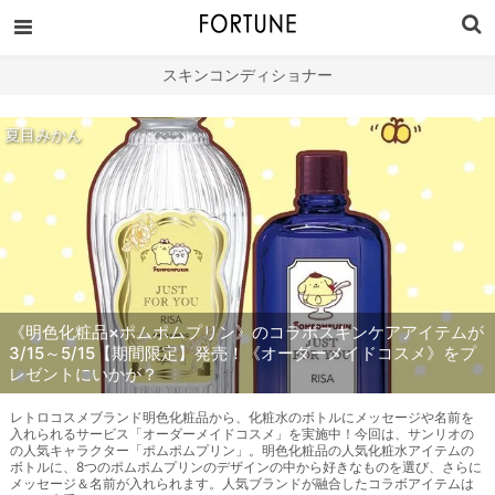
スキンコンディショナー
夏目みかん
《明色化粧品×ポムポムプリン》のコラボスキンケアアイテムが
3/15～5/15【期間限定】発売！《オーダーメイドコスメ》をプ
レゼントにいかが？
レトロコスメブランド明色化粧品から、化粧水のボトルにメッセージや名前を
入れられるサービス「オーダーメイドコスメ」を実施中！今回は、サンリオの
の人気キャラクター「ポムポムプリン」。明色化粧品の人気化粧水アイテムの
ボトルに、8つのポムポムプリンのデザインの中から好きなものを選び、さらに
メッセージ＆名前が入れられます。人気ブランドが融合したコラボアイテムは