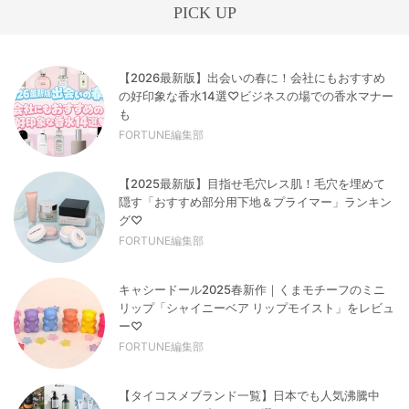
PICK UP
【2026最新版】出会いの春に！会社にもおすすめ
の好印象な香水14選♡ビジネスの場での香水マナー
も
FORTUNE編集部
【2025最新版】目指せ毛穴レス肌！毛穴を埋めて
隠す「おすすめ部分用下地＆プライマー」ランキン
グ♡
FORTUNE編集部
キャシードール2025春新作｜くまモチーフのミニ
リップ「シャイニーベア リップモイスト」をレビュ
ー♡
FORTUNE編集部
【タイコスメブランド一覧】日本でも人気沸騰中