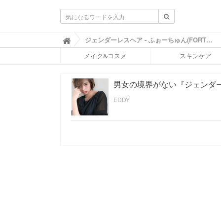
ふ
ジェンダーレスヘア - ふぉーちゅん(FORTUNE)

ぉ
メイク&コスメ
スキンケア
ー
ち
ゅ
男女の境界がない『ジェンダ
ん
(
EDDY
F
O
R
T
U
N
E
)