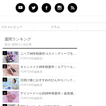
コスメレビュー
コラム
週間ランキング
最近1週間の人気記事
1
ニベア26年秋新作コスメ｜ディープモイスチャーリップの美容液タイプや2in1ボディクリームスクラブも
FORTUNE編集部
2
キャンメイク26年秋新作｜エアリーエクステンションライナー＆カールスナイパーマスカラ新色をレビュー
FORTUNE編集部
3
日焼け後におすすめのひんやりパック14選｜暑い夏にぴったりな冷凍／鎮静／うるおいチャージマスクを紹介
FORTUNE編集部
4
デイジードール2026年秋新作｜血色感が可愛い♡『パウダー ブラッシュ ブルーム』新3色をレビュー
FORTUNE編集部