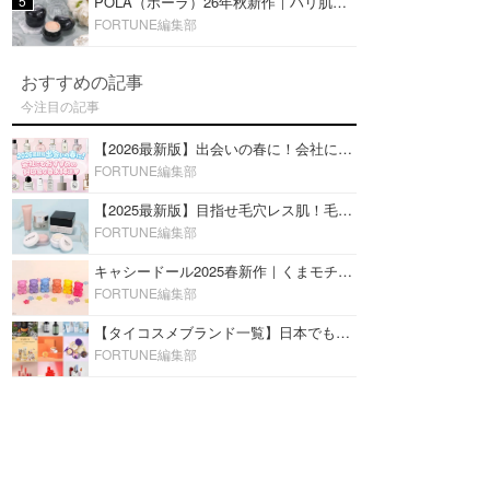
5
POLA（ポーラ）26年秋新作｜ハリ肌を叶える『B.A デイ プランプ ファンデーション』を口コミ
FORTUNE編集部
おすすめの記事
今注目の記事
【2026最新版】出会いの春に！会社にもおすすめの好印象な香水14選♡ビジネスの場での香水マナーも
FORTUNE編集部
【2025最新版】目指せ毛穴レス肌！毛穴を埋めて隠す「おすすめ部分用下地＆プライマー」ランキング♡
FORTUNE編集部
キャシードール2025春新作｜くまモチーフのミニリップ「シャイニーベア リップモイスト」をレビュー♡
FORTUNE編集部
【タイコスメブランド一覧】日本でも人気沸騰中の“タイコスメ”ブランド20選！
FORTUNE編集部