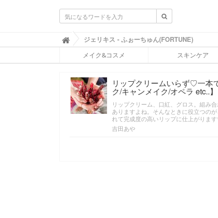
ふ
ジェリキス - ふぉーちゅん(FORTUNE)

ぉ
メイク&コスメ
スキンケア
ー
ち
ゅ
リップクリームいらず♡一本
ん
ク/キャンメイク/オペラ etc..】
(
F
リップクリーム、口紅、グロス。組み合
O
ありますよね。そんなときに役立つのが
R
れて完成度の高いリップに仕上がります
T
吉田あや
U
N
E
)