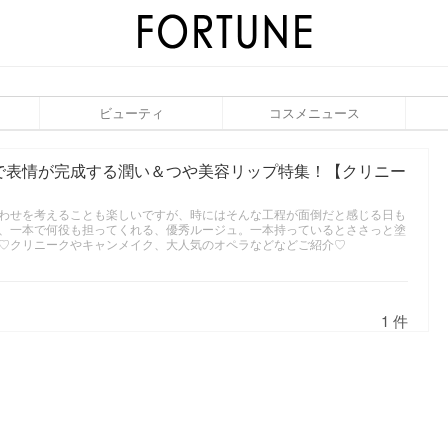
ビューティ
コスメニュース
で表情が完成する潤い＆つや美容リップ特集！【クリニー
わせを考えることも楽しいですが、時にはそんな工程が面倒だと感じる日も
、一本で何役も担ってくれる、優秀ルージュ。一本持っているとささっと塗
♡クリニークやキャンメイク、大人気のオペラなどなどご紹介♡
1 件