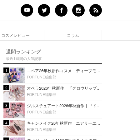
コスメレビュー
コラム
週間ランキング
最近1週間の人気記事
1
ニベア26年秋新作コスメ｜ディープモイスチャーリップの美容液タイプや2in1ボディクリームスクラブも
FORTUNE編集部
2
オペラ2026年秋新作｜『グロウリップティント』の新色・限定色はローズジャムカラー♡全4色をレビュー
FORTUNE編集部
3
ジルスチュアート2026年秋新作｜『ドレスドブルーム アイズ』新色や限定ハイライト・リップをレビュー
FORTUNE編集部
4
キャンメイク26年秋新作｜エアリーエクステンションライナー＆カールスナイパーマスカラ新色をレビュー
FORTUNE編集部