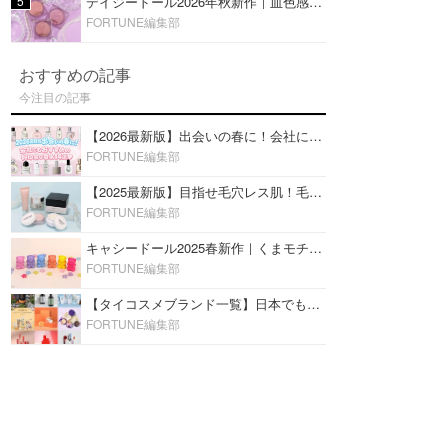
5
デイジードール2026年秋新作｜血色感が可愛い♡『パウダー ブラッシュ ブルーム』新3色をレビュー
FORTUNE編集部
おすすめの記事
今注目の記事
【2026最新版】出会いの春に！会社にもおすすめの好印象な香水14選♡ビジネスの場での香水マナーも
FORTUNE編集部
【2025最新版】目指せ毛穴レス肌！毛穴を埋めて隠す「おすすめ部分用下地＆プライマー」ランキング♡
FORTUNE編集部
キャシードール2025春新作｜くまモチーフのミニリップ「シャイニーベア リップモイスト」をレビュー♡
FORTUNE編集部
【タイコスメブランド一覧】日本でも人気沸騰中の“タイコスメ”ブランド20選！
FORTUNE編集部