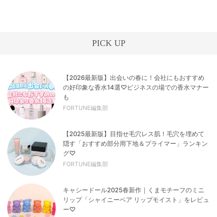
PICK UP
【2026最新版】出会いの春に！会社にもおすすめ
の好印象な香水14選♡ビジネスの場での香水マナー
も
FORTUNE編集部
【2025最新版】目指せ毛穴レス肌！毛穴を埋めて
隠す「おすすめ部分用下地＆プライマー」ランキン
グ♡
FORTUNE編集部
キャシードール2025春新作｜くまモチーフのミニ
リップ「シャイニーベア リップモイスト」をレビュ
ー♡