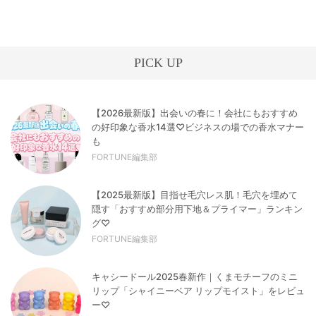
PICK UP
【2026最新版】出会いの春に！会社にもおすすめ
の好印象な香水14選♡ビジネスの場での香水マナー
も
FORTUNE編集部
【2025最新版】目指せ毛穴レス肌！毛穴を埋めて
隠す「おすすめ部分用下地＆プライマー」ランキン
グ♡
FORTUNE編集部
キャシードール2025春新作｜くまモチーフのミニ
リップ「シャイニーベア リップモイスト」をレビュ
ー♡