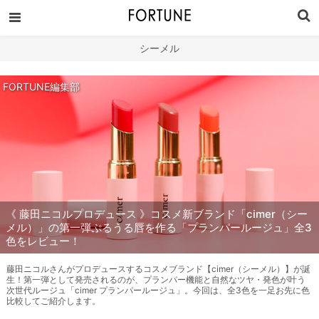
シーメル
FORTUNE編集部
《 藤田ニコルプロデュース 》コスメ新ブランド「cimer（シー
メル）」の第一弾ぷるうる唇を作る「プランパールージュ」全3
色をレビュー！
藤田ニコルさんがプロデュースするコスメブランド【cimer（シーメル）】が誕
生！第一弾として発売されるのが、プランパー機能と自然なツヤ・発色が叶う
次世代ルージュ「cimer プランパールージュ」。今回は、全3色を一足お先に色
比較してご紹介します。