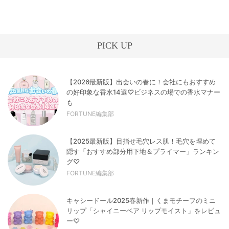
PICK UP
【2026最新版】出会いの春に！会社にもおすすめ
の好印象な香水14選♡ビジネスの場での香水マナー
も
FORTUNE編集部
【2025最新版】目指せ毛穴レス肌！毛穴を埋めて
隠す「おすすめ部分用下地＆プライマー」ランキン
グ♡
FORTUNE編集部
キャシードール2025春新作｜くまモチーフのミニ
リップ「シャイニーベア リップモイスト」をレビュ
ー♡