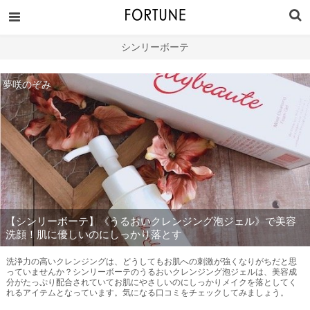
シンリーボーテ
夢咲のぞみ
【シンリーボーテ】《うるおいクレンジング泡ジェル》で美容
洗顔！肌に優しいのにしっかり落とす
洗浄力の高いクレンジングは、どうしてもお肌への刺激が強くなりがちだと思
っていませんか？シンリーボーテのうるおいクレンジング泡ジェルは、美容成
分がたっぷり配合されていてお肌にやさしいのにしっかりメイクを落としてく
れるアイテムとなっています。気になる口コミをチェックしてみましょう。