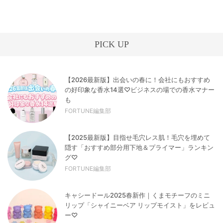
PICK UP
【2026最新版】出会いの春に！会社にもおすすめ
の好印象な香水14選♡ビジネスの場での香水マナー
も
FORTUNE編集部
【2025最新版】目指せ毛穴レス肌！毛穴を埋めて
隠す「おすすめ部分用下地＆プライマー」ランキン
グ♡
FORTUNE編集部
キャシードール2025春新作｜くまモチーフのミニ
リップ「シャイニーベア リップモイスト」をレビュ
ー♡