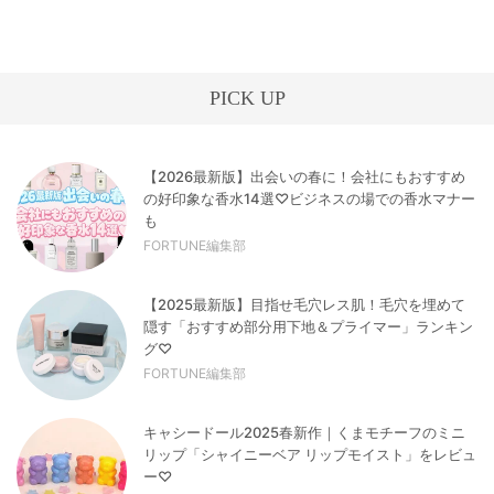
PICK UP
【2026最新版】出会いの春に！会社にもおすすめ
の好印象な香水14選♡ビジネスの場での香水マナー
も
FORTUNE編集部
【2025最新版】目指せ毛穴レス肌！毛穴を埋めて
隠す「おすすめ部分用下地＆プライマー」ランキン
グ♡
FORTUNE編集部
キャシードール2025春新作｜くまモチーフのミニ
リップ「シャイニーベア リップモイスト」をレビュ
ー♡