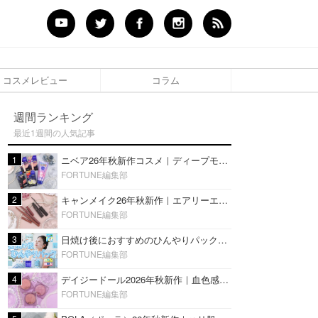
コスメレビュー
コラム
週間ランキング
最近1週間の人気記事
1
ニベア26年秋新作コスメ｜ディープモイスチャーリップの美容液タイプや2in1ボディクリームスクラブも
FORTUNE編集部
2
キャンメイク26年秋新作｜エアリーエクステンションライナー＆カールスナイパーマスカラ新色をレビュー
FORTUNE編集部
3
日焼け後におすすめのひんやりパック14選｜暑い夏にぴったりな冷凍／鎮静／うるおいチャージマスクを紹介
FORTUNE編集部
4
デイジードール2026年秋新作｜血色感が可愛い♡『パウダー ブラッシュ ブルーム』新3色をレビュー
FORTUNE編集部