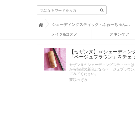
ふ
シェーディングスティック - ふぉーちゅん(FORTUNE)

ぉ
メイク&コスメ
スキンケア
ー
ち
ゅ
【セザンヌ】≪シェーディン
ん
「ベージュブラウン」をチェ
(
F
セザンヌのシェーディングスティックは
O
から待望の新色となるベージュブラウン
R
てみてください。
T
夢咲のぞみ
U
N
E
)