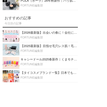
5
POLA（ポーラ）26年秋新作｜ハリ肌を叶える『B.A デイ プランプ ファンデーション』を口コミ
FORTUNE編集部
おすすめの記事
今注目の記事
【2026最新版】出会いの春に！会社にもおすすめの好印象な香水14選♡ビジネスの場での香水マナーも
FORTUNE編集部
【2025最新版】目指せ毛穴レス肌！毛穴を埋めて隠す「おすすめ部分用下地＆プライマー」ランキング♡
FORTUNE編集部
キャシードール2025春新作｜くまモチーフのミニリップ「シャイニーベア リップモイスト」をレビュー♡
FORTUNE編集部
【タイコスメブランド一覧】日本でも人気沸騰中の“タイコスメ”ブランド20選！
FORTUNE編集部