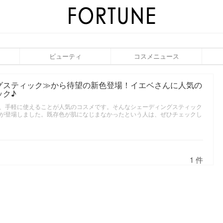
ビューティ
コスメニュース
グスティック≫から待望の新色登場！イエベさんに人気の
ック♪
、手軽に使えることが人気のコスメです。そんなシェーディングスティック
が登場しました。既存色が肌になじまなかったという人は、ぜひチェックし
1 件