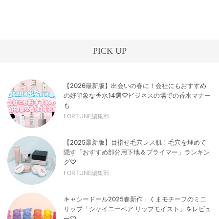
PICK UP
【2026最新版】出会いの春に！会社にもおすすめ
の好印象な香水14選♡ビジネスの場での香水マナー
も
FORTUNE編集部
【2025最新版】目指せ毛穴レス肌！毛穴を埋めて
隠す「おすすめ部分用下地＆プライマー」ランキン
グ♡
FORTUNE編集部
キャシードール2025春新作｜くまモチーフのミニ
リップ「シャイニーベア リップモイスト」をレビュ
ー♡