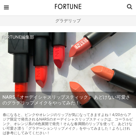
グラデリップ
FORTUNE編集部
NARS「オーデイシャスリップスティック」 あどけない可愛さ
のグラデリップメイクをやってみた！
春になると、ピンクやオレンジのリップが気になってきますよね！4/20からア
ジア限定で発売されるNARSのオーデイシャスリップスティックは、コーラルピ
ンク、オレンジ系の6色展開で発売！そんな春満開のリップを使って、あどけな
い可愛さ漂う「グラデーションリップメイク」をやってみました！よろしけれ
ば参考にしてみてください！