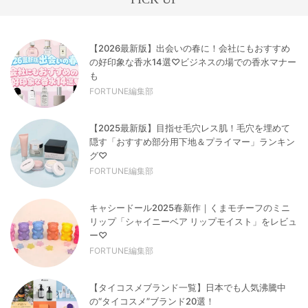
【2026最新版】出会いの春に！会社にもおすすめ
の好印象な香水14選♡ビジネスの場での香水マナー
も
FORTUNE編集部
【2025最新版】目指せ毛穴レス肌！毛穴を埋めて
隠す「おすすめ部分用下地＆プライマー」ランキン
グ♡
FORTUNE編集部
キャシードール2025春新作｜くまモチーフのミニ
リップ「シャイニーベア リップモイスト」をレビュ
ー♡
FORTUNE編集部
【タイコスメブランド一覧】日本でも人気沸騰中
の“タイコスメ”ブランド20選！