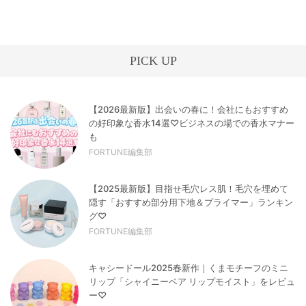
PICK UP
【2026最新版】出会いの春に！会社にもおすすめ
の好印象な香水14選♡ビジネスの場での香水マナー
も
FORTUNE編集部
【2025最新版】目指せ毛穴レス肌！毛穴を埋めて
隠す「おすすめ部分用下地＆プライマー」ランキン
グ♡
FORTUNE編集部
キャシードール2025春新作｜くまモチーフのミニ
リップ「シャイニーベア リップモイスト」をレビュ
ー♡