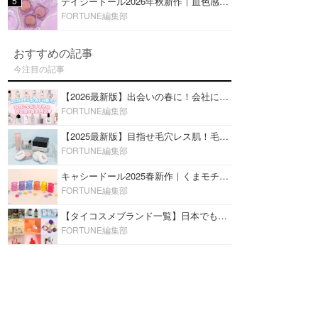
5
デイジードール2026年秋新作｜血色感が可愛い♡『パウダー ブラッシュ ブルーム』新3色をレビュー
FORTUNE編集部
おすすめの記事
今注目の記事
【2026最新版】出会いの春に！会社にもおすすめの好印象な香水14選♡ビジネスの場での香水マナーも
FORTUNE編集部
【2025最新版】目指せ毛穴レス肌！毛穴を埋めて隠す「おすすめ部分用下地＆プライマー」ランキング♡
FORTUNE編集部
キャシードール2025春新作｜くまモチーフのミニリップ「シャイニーベア リップモイスト」をレビュー♡
FORTUNE編集部
【タイコスメブランド一覧】日本でも人気沸騰中の“タイコスメ”ブランド20選！
FORTUNE編集部