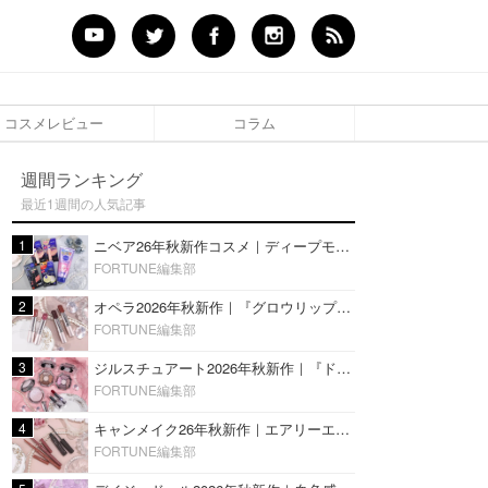
コスメレビュー
コラム
週間ランキング
最近1週間の人気記事
1
ニベア26年秋新作コスメ｜ディープモイスチャーリップの美容液タイプや2in1ボディクリームスクラブも
FORTUNE編集部
2
オペラ2026年秋新作｜『グロウリップティント』の新色・限定色はローズジャムカラー♡全4色をレビュー
FORTUNE編集部
3
ジルスチュアート2026年秋新作｜『ドレスドブルーム アイズ』新色や限定ハイライト・リップをレビュー
FORTUNE編集部
4
キャンメイク26年秋新作｜エアリーエクステンションライナー＆カールスナイパーマスカラ新色をレビュー
FORTUNE編集部