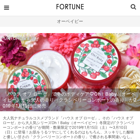
オーベイビー
FORTUNE編集部
「ハウス オブ ローゼ」で冬のボディケア♡Oh！Baby（オーベ
イビー）から大人の香り〈クランベリーコンポートの香り〉が2
019年1月15日に発売
大人気ナチュラルコスメブランド「ハウス オブ ローゼ」。その「ハウス オブ
ローゼ」から大人気シリーズOh！Baby（オーベイビー）冬限定の”クランベリ
ーコンポートの香り”が期間・数量限定で2019年1月15日（土）〜3月10日
（日）に登場！お肌をうるツヤにしてくれるのはもちろん、スッキリした酸味
と優しい甘さの「クランベリーコンポートの香り」で癒される事間違いなし。