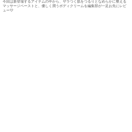
今回は新登場するアイテムの中から、ザラつく肌をつるりとなめらかに整える
マッサージペーストと、優しく潤うボディクリームを編集部が一足お先にレビ
ュー♡