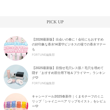
PICK UP
【2026最新版】出会いの春に！会社にもおすすめ
の好印象な香水14選♡ビジネスの場での香水マナー
も
FORTUNE編集部
【2025最新版】目指せ毛穴レス肌！毛穴を埋めて
隠す「おすすめ部分用下地＆プライマー」ランキン
グ♡
FORTUNE編集部
キャシードール2025春新作｜くまモチーフのミニ
リップ「シャイニーベア リップモイスト」をレビュ
ー♡