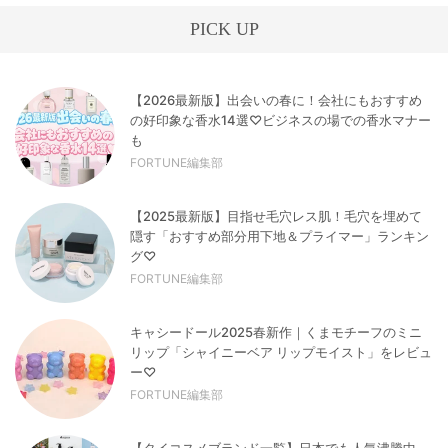
PICK UP
【2026最新版】出会いの春に！会社にもおすすめ
の好印象な香水14選♡ビジネスの場での香水マナー
も
FORTUNE編集部
【2025最新版】目指せ毛穴レス肌！毛穴を埋めて
隠す「おすすめ部分用下地＆プライマー」ランキン
グ♡
FORTUNE編集部
キャシードール2025春新作｜くまモチーフのミニ
リップ「シャイニーベア リップモイスト」をレビュ
ー♡
FORTUNE編集部
【タイコスメブランド一覧】日本でも人気沸騰中