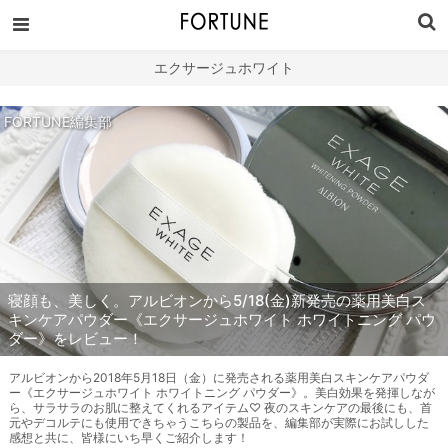
エクサージュホワイト
FORTUNE編集部
寝顔も、美しく。アルビオンから5/18(金)新発売の薬用美白ス
キンケアパウダー《エクサージュホワイト ホワイトニング パウ
ダー》をレビュー！
アルビオンから2018年5月18日（金）に発売される薬用美白スキンケアパウダ
ー《エクサージュホワイト ホワイトニング パウダー》。美白効果を発揮しなが
ら、サラサラのお肌に整えてくれるアイテム♡ 夜のスキンケアの最後にも、首
元やデコルテにも使用できちゃうこちらの製品を、編集部が実際にお試しした
感想と共に、皆様にいち早くご紹介します！