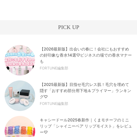
PICK UP
【2026最新版】出会いの春に！会社にもおすすめ
の好印象な香水14選♡ビジネスの場での香水マナー
も
FORTUNE編集部
【2025最新版】目指せ毛穴レス肌！毛穴を埋めて
隠す「おすすめ部分用下地＆プライマー」ランキン
グ♡
FORTUNE編集部
キャシードール2025春新作｜くまモチーフのミニ
リップ「シャイニーベア リップモイスト」をレビュ
ー♡