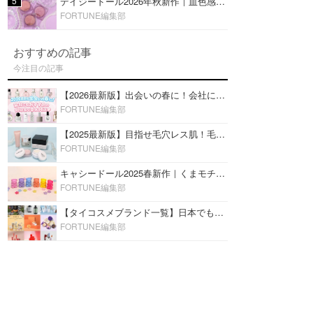
5
デイジードール2026年秋新作｜血色感が可愛い♡『パウダー ブラッシュ ブルーム』新3色をレビュー
FORTUNE編集部
おすすめの記事
今注目の記事
【2026最新版】出会いの春に！会社にもおすすめの好印象な香水14選♡ビジネスの場での香水マナーも
FORTUNE編集部
【2025最新版】目指せ毛穴レス肌！毛穴を埋めて隠す「おすすめ部分用下地＆プライマー」ランキング♡
FORTUNE編集部
キャシードール2025春新作｜くまモチーフのミニリップ「シャイニーベア リップモイスト」をレビュー♡
FORTUNE編集部
【タイコスメブランド一覧】日本でも人気沸騰中の“タイコスメ”ブランド20選！
FORTUNE編集部