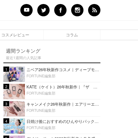
コスメレビュー
コラム
週間ランキング
最近1週間の人気記事
1
ニベア26年秋新作コスメ｜ディープモイスチャーリップの美容液タイプや2in1ボディクリームスクラブも
FORTUNE編集部
2
KATE（ケイト）26年秋新作｜『ザ アイカラー』に白みベージュ系淡色カラーが登場！新3色をレビュー
FORTUNE編集部
3
キャンメイク26年秋新作｜エアリーエクステンションライナー＆カールスナイパーマスカラ新色をレビュー
FORTUNE編集部
4
日焼け後におすすめのひんやりパック14選｜暑い夏にぴったりな冷凍／鎮静／うるおいチャージマスクを紹介
FORTUNE編集部