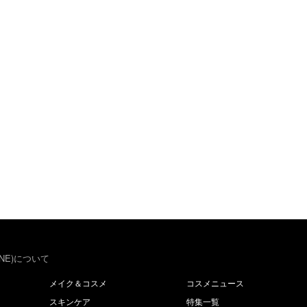
NE)について
メイク＆コスメ
コスメニュース
スキンケア
特集一覧