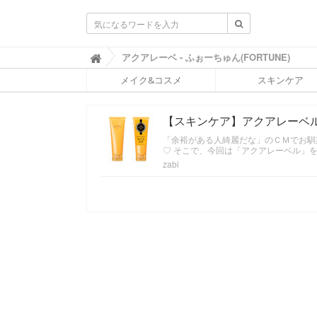
ふ
アクアレーベ - ふぉーちゅん(FORTUNE)

ぉ
メイク&コスメ
スキンケア
ー
ち
ゅ
【スキンケア】アクアレーベ
ん
(
「余裕がある人綺麗だな」のＣＭでお馴
F
♡ そこで、今回は「アクアレーベル」
O
zabi
R
T
U
N
E
)