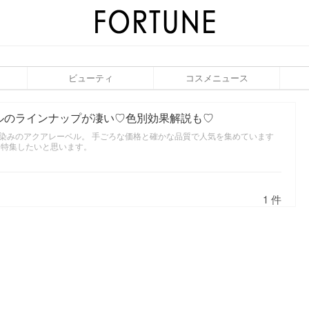
ビューティ
コスメニュース
ルのラインナップが凄い♡色別効果解説も♡
染みのアクアレーベル。 手ごろな価格と確かな品質で人気を集めています
を特集したいと思います。
1 件