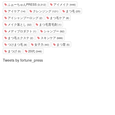
ふぉーちゅんPRESS
アイメイク
(3,312)
(446)
アイケア
クレンジング
まつ毛
(14)
(121)
(25)
アイシャンプーロング
まつ毛ケア
(2)
(8)
メイク落とし
まつ毛育毛剤
(32)
(1)
メディプロダクト
シャンプー
(1)
(92)
まつ毛エクステ
スキンケア
(2)
(686)
つけまつ毛
女子力
まつ育
(8)
(40)
(5)
まつげ
20代
(5)
(346)
Tweets by fortune_press