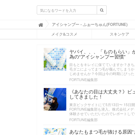
ふ
アイシャンプー - ふぉーちゅん(FORTUNE)

ぉ
メイク&コスメ
スキンケア
ー
ち
ゅ
ヤバイ、、、「ものもらい」
ん
為の“アイシャンプー習慣”
(
F
目もとをキレイに保てていますか？きち
O
毛ダニによってまつ毛が傷んでしまうか
R
じめませんか？今回は今の時期にぴった
T
FORTUNE編集部
U
N
《あなたの目は大丈夫？》ビ
E
してきました！
)
東京ビックサイトにて5月13日〜 15
FORTUNE編集部も潜入。株式会社
体験させていただいたのでレポートして
FORTUNE編集部
あなたもまつ毛が抜ける原因“