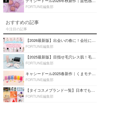
5
デイジードール2026年秋新作｜血色感が可愛い♡『パウダー ブラッシュ ブルーム』新3色をレビュー
FORTUNE編集部
おすすめの記事
今注目の記事
【2026最新版】出会いの春に！会社にもおすすめの好印象な香水14選♡ビジネスの場での香水マナーも
FORTUNE編集部
【2025最新版】目指せ毛穴レス肌！毛穴を埋めて隠す「おすすめ部分用下地＆プライマー」ランキング♡
FORTUNE編集部
キャシードール2025春新作｜くまモチーフのミニリップ「シャイニーベア リップモイスト」をレビュー♡
FORTUNE編集部
【タイコスメブランド一覧】日本でも人気沸騰中の“タイコスメ”ブランド20選！
FORTUNE編集部