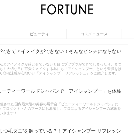
ビューティ
コスメニュース
ができてアイメイクができない！そんなピンチにならない
んとアイメイクが落とせていないと目にブツブツができてしまったり、まつ
も！大切な日に可愛くメイクする為にも「アイシャンプー」という習慣をは
り◎清涼感が心地いい『アイシャンプー リフレッシュ』をご紹介します。
ューティーワールドジャパンで「アイシャンプー」を体験
日開催された国内最大級の美容の展示会「ビューティーワールドジャパン」に
メディプロダクトさんのブースにお邪魔し、プロによるアイシャンプーの施術を
いきます！
まつ毛ダニ”を飼っている？！アイシャンプー リフレッシ