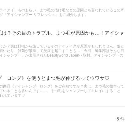
ライアイ、ものもらい、まつ毛の抜け毛などの原因とも言われているこの寄
グ「アイシャンプー リフレッシュ」をご紹介します。
毛は？その目のトラブル、まつ毛が原因かも…！アイシャ
うか？実は日頃から施しているそのアイメイクが原因かもしれません。落と
着いたり、雑菌が繁殖して炎症を起こすことも…！今回、編集部はそんな目
ンプー」が出展されたBeautyworld Japanへ取材。アイシャンプーの
プーロング》を使うとまつ毛が伸びるってウワサ♡
の商品《アイシャンプーロング》をご存知ですか？実は、まつ毛の根本って
ていることも多いんです……。まつ毛をシャンプーしてキレイにすること
われています♡
5 件