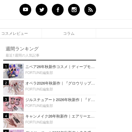
コスメレビュー
コラム
週間ランキング
最近1週間の人気記事
1
ニベア26年秋新作コスメ｜ディープモイスチャーリップの美容液タイプや2in1ボディクリームスクラブも
FORTUNE編集部
2
オペラ2026年秋新作｜『グロウリップティント』の新色・限定色はローズジャムカラー♡全4色をレビュー
FORTUNE編集部
3
ジルスチュアート2026年秋新作｜『ドレスドブルーム アイズ』新色や限定ハイライト・リップをレビュー
FORTUNE編集部
4
キャンメイク26年秋新作｜エアリーエクステンションライナー＆カールスナイパーマスカラ新色をレビュー
FORTUNE編集部