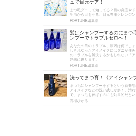
ュで目元ケア！
まつ毛ダニって知ってる？目の炎症やド
生虫から目を守る、目元専用クレンジン
FORTUNE編集部
髪はシャンプーするのにまつ
ンプーでトラブルゼロへ！
あなたの目のトラブル、原因は何でしょ
しきれなったアイメイクにはダニが住み
のトラブルを解決するかもしれない「アイシャ
効果に迫ります。
FORTUNE編集部
洗ってまつ育！《アイシャン
まつ毛にシャンプーをするという新発想
アイメイクなどの洗い残しが多く、汚れ
で、まつ毛を伸ばすのにも効果的だとい
高槻ひかる