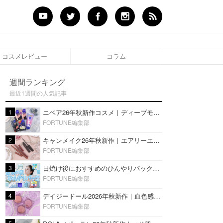
コスメレビュー
コラム
週間ランキング
最近1週間の人気記事
1
ニベア26年秋新作コスメ｜ディープモイスチャーリップの美容液タイプや2in1ボディクリームスクラブも
FORTUNE編集部
2
キャンメイク26年秋新作｜エアリーエクステンションライナー＆カールスナイパーマスカラ新色をレビュー
FORTUNE編集部
3
日焼け後におすすめのひんやりパック14選｜暑い夏にぴったりな冷凍／鎮静／うるおいチャージマスクを紹介
FORTUNE編集部
4
デイジードール2026年秋新作｜血色感が可愛い♡『パウダー ブラッシュ ブルーム』新3色をレビュー
FORTUNE編集部