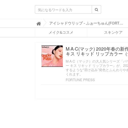
ふ
アイシャドウリップ - ふぉーちゅん(FORTUNE)

ぉ
メイク&コスメ
スキンケア
ー
ち
ゅ
M·A·C(マック) 2020年
ん
キス リキッド リップカラー（
(
F
M·A·C（マック）の大人気シリーズ「パ
O
ー キス リキッド リップカラー』が、
R
するような“溶け込み”発色とふんわり
T
くれます。
U
FORTUNE PRESS
N
E
)