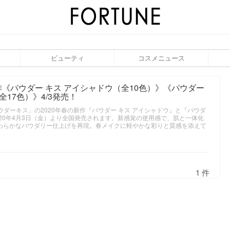
ビューティ
コスメニュース
春の新作《パウダー キス アイシャドウ（全10色）》《パウダー
全17色）》4/3発売！
ウダーキス」の2020年春の新作『パウダー キス アイシャドウ』と『パウダ
2020年4月3日（金）より全国発売されます。新感覚の使用感で、肌と一体化
やわらかなパウダリー仕上げを再現。春メイクに軽やかな彩りと質感を添えて
1 件