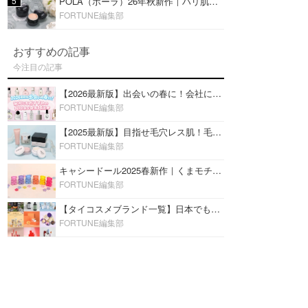
5
POLA（ポーラ）26年秋新作｜ハリ肌を叶える『B.A デイ プランプ ファンデーション』を口コミ
FORTUNE編集部
おすすめの記事
今注目の記事
【2026最新版】出会いの春に！会社にもおすすめの好印象な香水14選♡ビジネスの場での香水マナーも
FORTUNE編集部
【2025最新版】目指せ毛穴レス肌！毛穴を埋めて隠す「おすすめ部分用下地＆プライマー」ランキング♡
FORTUNE編集部
キャシードール2025春新作｜くまモチーフのミニリップ「シャイニーベア リップモイスト」をレビュー♡
FORTUNE編集部
【タイコスメブランド一覧】日本でも人気沸騰中の“タイコスメ”ブランド20選！
FORTUNE編集部