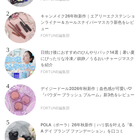
2
キャンメイク26年秋新作｜エアリーエクステンショ
ンライナー＆カールスナイパーマスカラ新色をレビ
ュー
FORTUNE編集部
3
日焼け後におすすめのひんやりパック14選｜暑い夏
にぴったりな冷凍／鎮静／うるおいチャージマスク
を紹介
FORTUNE編集部
4
デイジードール2026年秋新作｜血色感が可愛い♡
『パウダー ブラッシュ ブルーム』新3色をレビュー
FORTUNE編集部
5
POLA（ポーラ）26年秋新作｜ハリ肌を叶える『B.
A デイ プランプ ファンデーション』を口コミ