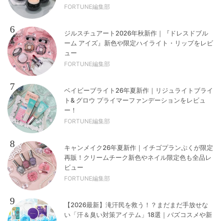
FORTUNE編集部
6
ジルスチュアート2026年秋新作｜『ドレスドブル
ーム アイズ』新色や限定ハイライト・リップをレビ
ュー
FORTUNE編集部
7
ベイビーブライト26年夏新作｜リジュライトブライ
ト& グロウ プライマーファンデーションをレビュ
ー！
FORTUNE編集部
8
キャンメイク26年夏新作｜イチゴプランぷくが限定
再販！クリームチーク新色やネイル限定色も全品レ
ビュー
FORTUNE編集部
9
【2026最新】滝汗民を救う！？まだまだ手放せな
い「汗＆臭い対策アイテム」18選｜バズコスメや新