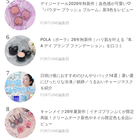
5
デイジードール2026年秋新作｜血色感が可愛い♡
『パウダー ブラッシュ ブルーム』新3色をレビュー
FORTUNE編集部
6
POLA（ポーラ）26年秋新作｜ハリ肌を叶える『B.
A デイ プランプ ファンデーション』を口コミ
FORTUNE編集部
7
日焼け後におすすめのひんやりパック14選｜暑い夏
にぴったりな冷凍／鎮静／うるおいチャージマスク
を紹介
FORTUNE編集部
8
キャンメイク26年夏新作｜イチゴプランぷくが限定
再販！クリームチーク新色やネイル限定色も全品レ
ビュー
FORTUNE編集部