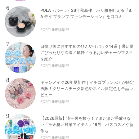
6
POLA（ポーラ）26年秋新作｜ハリ肌を叶える『B.
A デイ プランプ ファンデーション』を口コミ
FORTUNE編集部
7
日焼け後におすすめのひんやりパック14選｜暑い夏
にぴったりな冷凍／鎮静／うるおいチャージマスク
を紹介
FORTUNE編集部
8
キャンメイク26年夏新作｜イチゴプランぷくが限定
再販！クリームチーク新色やネイル限定色も全品レ
ビュー
FORTUNE編集部
9
【2026最新】滝汗民を救う！？まだまだ手放せな
い「汗＆臭い対策アイテム」18選｜バズコスメや新
作も
FORTUNE編集部