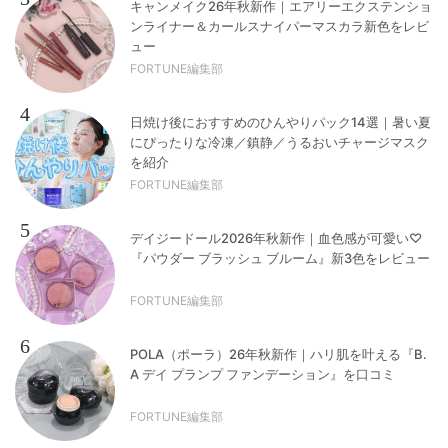
キャンメイク26年秋新作｜エアリーエクステンショ
ンライナー＆カールスナイパーマスカラ新色をレビ
ュー
FORTUNE編集部
4
日焼け後におすすめのひんやりパック14選｜暑い夏
にぴったりな冷凍／鎮静／うるおいチャージマスク
を紹介
FORTUNE編集部
5
デイジードール2026年秋新作｜血色感が可愛い♡
『パウダー ブラッシュ ブルーム』新3色をレビュー
FORTUNE編集部
6
POLA（ポーラ）26年秋新作｜ハリ肌を叶える『B.
A デイ プランプ ファンデーション』を口コミ
FORTUNE編集部