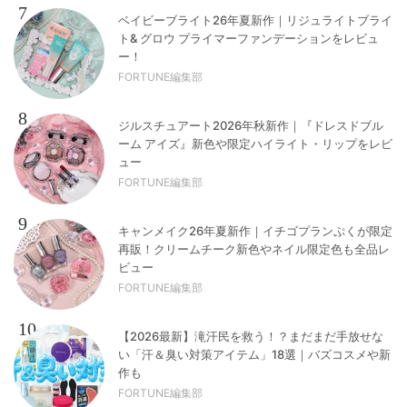
7
ベイビーブライト26年夏新作｜リジュライトブライ
ト& グロウ プライマーファンデーションをレビュ
ー！
FORTUNE編集部
8
ジルスチュアート2026年秋新作｜『ドレスドブル
ーム アイズ』新色や限定ハイライト・リップをレビ
ュー
FORTUNE編集部
9
キャンメイク26年夏新作｜イチゴプランぷくが限定
再販！クリームチーク新色やネイル限定色も全品レ
ビュー
FORTUNE編集部
10
【2026最新】滝汗民を救う！？まだまだ手放せな
い「汗＆臭い対策アイテム」18選｜バズコスメや新
作も
FORTUNE編集部