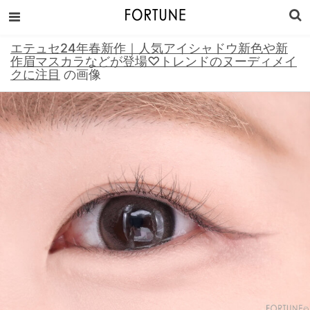
エテュセ24年春新作｜人気アイシャドウ新色や新
作眉マスカラなどが登場♡トレンドのヌーディメイ
クに注目
の画像