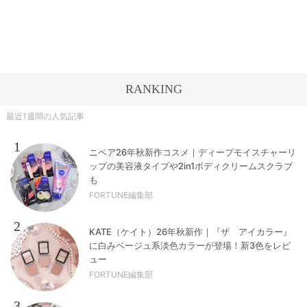
RANKING
最近1週間の人気記事
1
ニベア26年秋新作コスメ｜ディープモイスチャーリ
ップの美容液タイプや2in1ボディクリームスクラブ
も
FORTUNE編集部
2
KATE（ケイト）26年秋新作｜『ザ アイカラー』
に白みベージュ系淡色カラーが登場！新3色をレビ
ュー
FORTUNE編集部
3