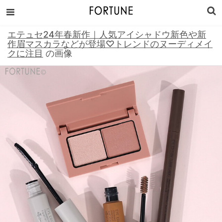
エテュセ24年春新作｜人気アイシャドウ新色や新
作眉マスカラなどが登場♡トレンドのヌーディメイ
クに注目
の画像