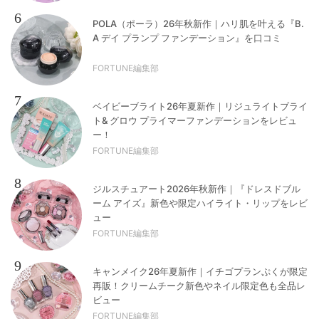
6
POLA（ポーラ）26年秋新作｜ハリ肌を叶える『B.
A デイ プランプ ファンデーション』を口コミ
FORTUNE編集部
7
ベイビーブライト26年夏新作｜リジュライトブライ
ト& グロウ プライマーファンデーションをレビュ
ー！
FORTUNE編集部
8
ジルスチュアート2026年秋新作｜『ドレスドブル
ーム アイズ』新色や限定ハイライト・リップをレビ
ュー
FORTUNE編集部
9
キャンメイク26年夏新作｜イチゴプランぷくが限定
再販！クリームチーク新色やネイル限定色も全品レ
ビュー
FORTUNE編集部