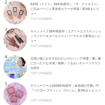
2
KATE（ケイト）26年秋新作｜『ザ アイカラー』
に白みベージュ系淡色カラーが登場！新3色をレビ
ュー
FORTUNE編集部
3
キャンメイク26年秋新作｜エアリーエクステンショ
ンライナー＆カールスナイパーマスカラ新色をレビ
ュー
FORTUNE編集部
4
日焼け後におすすめのひんやりパック14選｜暑い夏
にぴったりな冷凍／鎮静／うるおいチャージマスク
を紹介
FORTUNE編集部
5
デイジードール2026年秋新作｜血色感が可愛い♡
『パウダー ブラッシュ ブルーム』新3色をレビュー
FORTUNE編集部