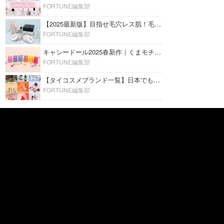
FORTUNE編集部
【2025最新版】目指せ毛穴レス肌！毛穴を埋めて隠す「おすすめ部分用下地＆プライマー」ランキング♡
FORTUNE編集部
キャシードール2025春新作｜くまモチーフのミニリップ「シャイニーベア リップモイスト」をレビュー♡
FORTUNE編集部
【タイコスメブランド一覧】日本でも人気沸騰中の“タイコスメ”ブランド20選！
FORTUNE編集部