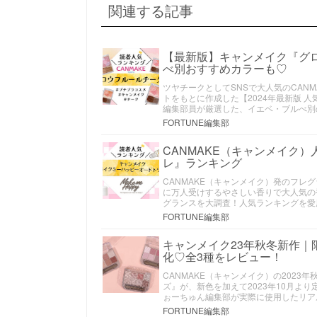
関連する記事
【最新版】キャンメイク『グ
べ別おすすめカラーも♡
ツヤチークとしてSNSで大人気のCAN
トをもとに作成した【2024年最新版 
編集部員が厳選した、イエベ・ブルべ別
FORTUNE編集部
CANMAKE（キャンメイク
レ』ランキング
CANMAKE（キャンメイク）発のフ
に万人受けするやさしい香りで大人気の
グランスを大調査！人気ランキングを愛
FORTUNE編集部
キャンメイク23年秋冬新作
化♡全3種をレビュー！
CANMAKE（キャンメイク）の202
ズ』が、新色を加えて2023年10月よ
ぉーちゅん編集部が実際に使用したリア
FORTUNE編集部