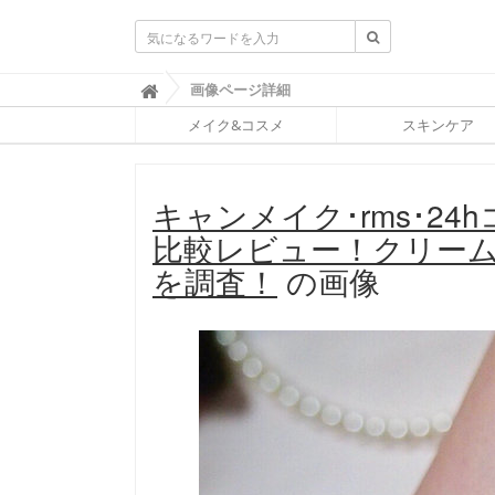
ふ
画像ページ詳細

ぉ
メイク&コスメ
スキンケア
ー
ち
ゅ
ん
キャンメイク･rms･2
(
F
比較レビュー！クリー
O
R
を調査！
の画像
T
U
N
E
)