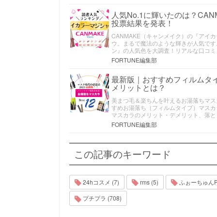
人気No.1に輝いたのは？C
投票結果を発表！
CANMAKE（キャンメイク）の『ア
ウ。まるで魔法のような輝きが人気です
ン』の人気色を大調査！リアルな口コミ
FORTUNE編集部
最新版｜おすすめフィルムタ
メリットとは？
美まつ毛＆楽ちんを叶えるお湯落ちマスカラ
すめお湯落ち（フィルムタイプ）マスカ
マスカラのメリット・デメリット、落と
FORTUNE編集部
この記事のキーワード
24hコスメ (7)
rms (5)
ふぉーちゅんPRE
プチプラ (708)