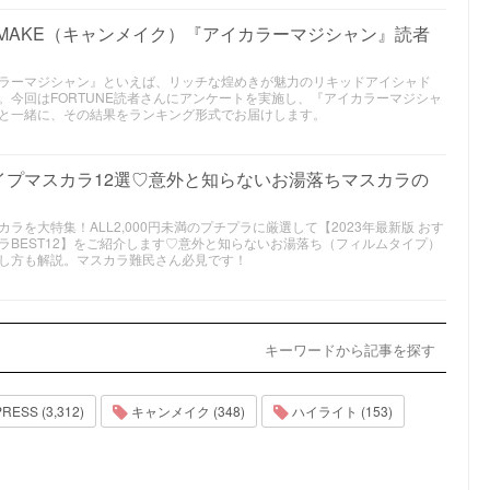
ANMAKE（キャンメイク）『アイカラーマジシャン』読者
イカラーマジシャン』といえば、リッチな煌めきが魅力のリキッドアイシャド
。今回はFORTUNE読者さんにアンケートを実施し、『アイカラーマジシャ
と一緒に、その結果をランキング形式でお届けします。
イプマスカラ12選♡意外と知らないお湯落ちマスカラの
を大特集！ALL2,000円未満のプチプラに厳選して【2023年最新版 おす
ラBEST12】をご紹介します♡意外と知らないお湯落ち（フィルムタイプ）
し方も解説。マスカラ難民さん必見です！
キーワードから記事を探す
SS (3,312)
キャンメイク (348)
ハイライト (153)