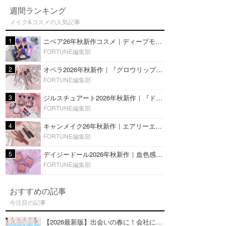
週間ランキング
メイク&コスメの人気記事
1
ニベア26年秋新作コスメ｜ディープモイスチャーリップの美容液タイプや2in1ボディクリームスクラブも
FORTUNE編集部
2
オペラ2026年秋新作｜『グロウリップティント』の新色・限定色はローズジャムカラー♡全4色をレビュー
FORTUNE編集部
3
ジルスチュアート2026年秋新作｜『ドレスドブルーム アイズ』新色や限定ハイライト・リップをレビュー
FORTUNE編集部
4
キャンメイク26年秋新作｜エアリーエクステンションライナー＆カールスナイパーマスカラ新色をレビュー
FORTUNE編集部
5
デイジードール2026年秋新作｜血色感が可愛い♡『パウダー ブラッシュ ブルーム』新3色をレビュー
FORTUNE編集部
おすすめの記事
今注目の記事
【2026最新版】出会いの春に！会社にもおすすめの好印象な香水14選♡ビジネスの場での香水マナーも