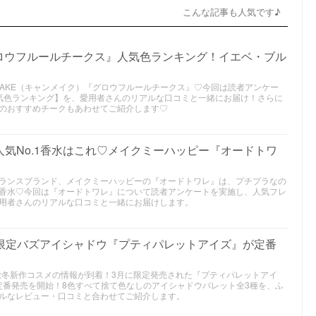
こんな記事も人気です♪
ロウフルールチークス』人気色ランキング！イエベ・ブル
MAKE（キャンメイク）『グロウフルールチークス』♡今回は読者アンケー
人気色ランキング】を、愛用者さんのリアルな口コミと一緒にお届け！さらに
のおすすめチークもあわせてご紹介します♡
）人気No.1香水はこれ♡メイクミーハッピー『オードトワ
レグランスブランド、メイクミーハッピーの『オードトワレ』は、プチプラなの
香水♡今回は『オードトワレ』について読者アンケートを実施し、人気フレ
用者さんのリアルな口コミと一緒にお届けします。
｜限定バズアイシャドウ『プティパレットアイズ』が定番
3年秋冬新作コスメの情報が到着！3月に限定発売された『プティパレットアイ
り定番発売を開始！8色すべて捨て色なしのアイシャドウパレット全3種を、ふ
ルなレビュー・口コミと合わせてご紹介します。