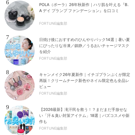
6
POLA（ポーラ）26年秋新作｜ハリ肌を叶える『B.
A デイ プランプ ファンデーション』を口コミ
FORTUNE編集部
7
日焼け後におすすめのひんやりパック14選｜暑い夏
にぴったりな冷凍／鎮静／うるおいチャージマスク
を紹介
FORTUNE編集部
8
キャンメイク26年夏新作｜イチゴプランぷくが限定
再販！クリームチーク新色やネイル限定色も全品レ
ビュー
FORTUNE編集部
9
【2026最新】滝汗民を救う！？まだまだ手放せな
い「汗＆臭い対策アイテム」18選｜バズコスメや新
作も
FORTUNE編集部