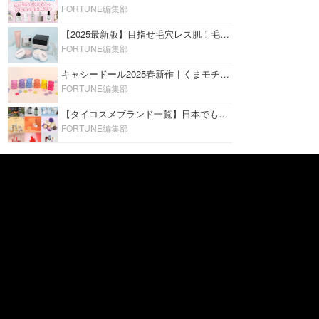
FORTUNE編集部
【2025最新版】目指せ毛穴レス肌！毛穴を埋めて隠す「おすすめ部分用下地＆プライマー」ランキング♡
FORTUNE編集部
キャシードール2025春新作｜くまモチーフのミニリップ「シャイニーベア リップモイスト」をレビュー♡
FORTUNE編集部
【タイコスメブランド一覧】日本でも人気沸騰中の“タイコスメ”ブランド20選！
FORTUNE編集部