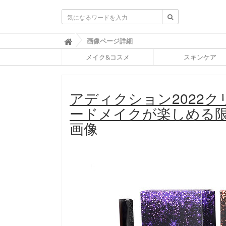
ふ
画像ページ詳細

ぉ
メイク&コスメ
スキンケア
ー
ち
ゅ
ん
アディクション2022
(
F
ードメイクが楽しめる
O
R
画像
T
U
N
E
)