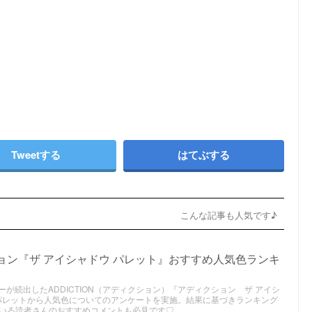
Tweetする
はてぶする
こんな記事も人気です♪
ション『ザ アイシャドウ パレット』おすすめ人気色ランキ
ーが続出したADDICTION（アディクション）『アディクション ザ アイシ
のパレットから人気色についてのアンケートを実施。結果に基づきランキング
いる読者さんのおすすめコメントも必見です♡