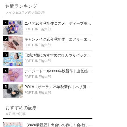
週間ランキング
メイク&コスメの人気記事
1
ニベア26年秋新作コスメ｜ディープモイスチャーリップの美容液タイプや2in1ボディクリームスクラブも
FORTUNE編集部
2
キャンメイク26年秋新作｜エアリーエクステンションライナー＆カールスナイパーマスカラ新色をレビュー
FORTUNE編集部
3
日焼け後におすすめのひんやりパック14選｜暑い夏にぴったりな冷凍／鎮静／うるおいチャージマスクを紹介
FORTUNE編集部
4
デイジードール2026年秋新作｜血色感が可愛い♡『パウダー ブラッシュ ブルーム』新3色をレビュー
FORTUNE編集部
5
POLA（ポーラ）26年秋新作｜ハリ肌を叶える『B.A デイ プランプ ファンデーション』を口コミ
FORTUNE編集部
おすすめの記事
今注目の記事
【2026最新版】出会いの春に！会社にもおすすめの好印象な香水14選♡ビジネスの場での香水マナーも