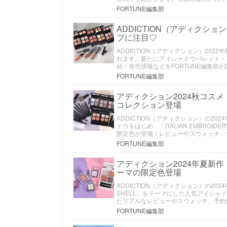
FORTUNE編集部
ADDICTION（アディクシ
プに注目♡
ADDICTION（アディクション）2022
れます。新たにアイシャドウパレット・
始・発売情報などをFORTUNE編集部
FORTUNE編集部
アディクション2024秋コス
コレクション登場
ADDICTION（アディクション）の2
ドウをはじめ、「ITALIAN EMBR
限定色が登場！レビューやスウォッチ、
FORTUNE編集部
アディクション2024年夏新
ーマの限定色登場
ADDICTION（アディクション）の20
SHELL」をテーマにした人気アイシ
たリアルなレビューやスウォッチ、予約
FORTUNE編集部