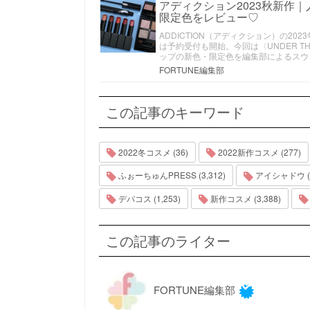
アディクション2023秋新作
限定色をレビュー♡
ADDICTION（アディクション）の2
は予約受付も開始。今回は〈UNDER T
ップの新色・限定色を編集部によるスウ
FORTUNE編集部
この記事のキーワード
2022冬コスメ (36)
2022新作コスメ (277)
ふぉーちゅんPRESS (3,312)
アイシャドウ (1
デパコス (1,253)
新作コスメ (3,388)
この記事のライター
FORTUNE編集部