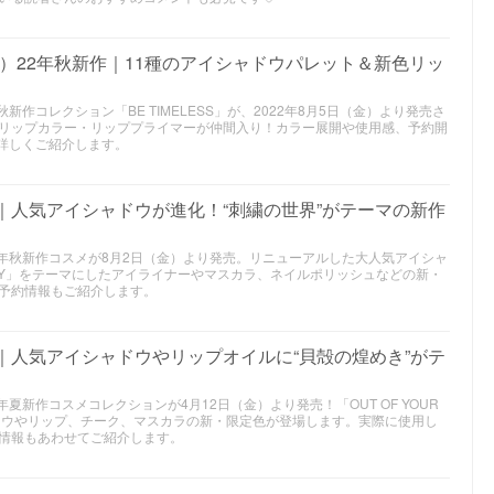
ョン）22年秋新作｜11種のアイシャドウパレット＆新色リッ
年秋新作コレクション「BE TIMELESS」が、2022年8月5日（金）より発売さ
リップカラー・リッププライマーが仲間入り！カラー展開や使用感、予約開
が詳しくご紹介します。
メ｜人気アイシャドウが進化！“刺繍の世界”がテーマの新作
024年秋新作コスメが8月2日（金）より発売。リニューアルした大人気アイシャ
OIDERY」をテーマにしたアイライナーやマスカラ、ネイルポリッシュなどの新・
予約情報もご紹介します。
作｜人気アイシャドウやリップオイルに“貝殻の煌めき”がテ
24年夏新作コスメコレクションが4月12日（金）より発売！「OUT OF YOUR
ャドウやリップ、チーク、マスカラの新・限定色が登場します。実際に使用し
情報もあわせてご紹介します。