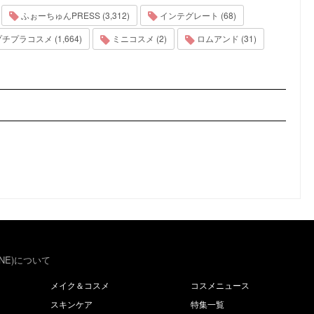
ふぉーちゅんPRESS (3,312)
インテグレート (68)
チプラコスメ (1,664)
ミニコスメ (2)
ロムアンド (31)
NE)について
メイク＆コスメ
コスメニュース
スキンケア
特集一覧