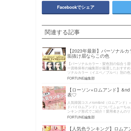
Facebookでシェア
関連する記事
【2023年最新】パーソナル
垢抜け眉ならこの色
【パーソナルカラー・髪色別の似合う眉
ー資格保有の編集部が厳選したおすすめ
ソナルカラー（イエベ／ブルベ）別の色
FORTUNE編集部
【ローソン×ロムアンド】&nd
表♡
人気韓国コスメrom&nd（ロムアンド）×
ドバイロムアンド）についてふぉーちゅ
ンキング形式でご紹介！愛用者さんのリ
FORTUNE編集部
【人気色ランキング】ロムア