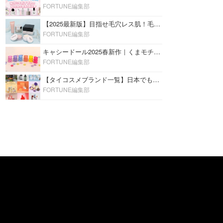
FORTUNE編集部
【2025最新版】目指せ毛穴レス肌！毛穴を埋めて隠す「おすすめ部分用下地＆プライマー」ランキング♡
FORTUNE編集部
キャシードール2025春新作｜くまモチーフのミニリップ「シャイニーベア リップモイスト」をレビュー♡
FORTUNE編集部
【タイコスメブランド一覧】日本でも人気沸騰中の“タイコスメ”ブランド20選！
FORTUNE編集部