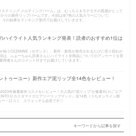
グラスティング メルティングバーム』は、むっちり＆モチモチの質感がとって
たばかりの新作リップバームです。今回は全7色の人気カラーについて、
施。その結果をランキング形式でお届けしていきます。
ンヌのハイライト人気ランキング発表！読者のおすすめ1位は
が揃うCEZANNE（セザンヌ）。新作・新色が発売されるたびに売り切れが
回は、ふぉーちゅん読者さんにハイライト全商品についてのアンケートを実
愛用者さんのコメント付きでお届けしていきます。
（イントゥーユー）新作エア泥リップ全14色をレビュー！
の2023年春夏新作コスメをレビュー！大人気の“泥リップ”が春夏向けに“エア
INTO U カスタマイズエアリーリップマッド』全14色（うちオンライン限
ュー・口コミ、スウォッチも必見です♡
キーワードから記事を探す