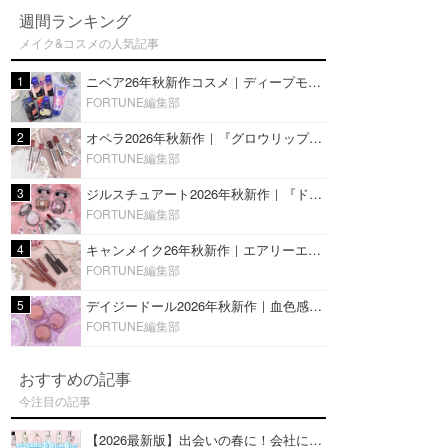
週間ランキング
メイク&コスメの人気記事
1
ニベア26年秋新作コスメ｜ディープモイスチャーリップの美容液タイプや2in1ボディクリームスクラブも
FORTUNE編集部
2
オペラ2026年秋新作｜『グロウリップティント』の新色・限定色はローズジャムカラー♡全4色をレビュー
FORTUNE編集部
3
ジルスチュアート2026年秋新作｜『ドレスドブルーム アイズ』新色や限定ハイライト・リップをレビュー
FORTUNE編集部
4
キャンメイク26年秋新作｜エアリーエクステンションライナー＆カールスナイパーマスカラ新色をレビュー
FORTUNE編集部
5
デイジードール2026年秋新作｜血色感が可愛い♡『パウダー ブラッシュ ブルーム』新3色をレビュー
FORTUNE編集部
おすすめの記事
今注目の記事
【2026最新版】出会いの春に！会社にもおすすめの好印象な香水14選♡ビジネスの場での香水マナーも