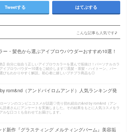
Tweetする
はてぶする
こんな記事も人気です♪
カラー・髪色から選ぶアイブロウパウダーおすすめ10選！
色】自分に似合う正しいアイブロウカラーを選んで垢抜け！パーソナルカラ
アイブロウパウダー10選をご紹介します♡黒髪・茶髪・ハイトーン、パー
選びもわかりやすく解説。初心者に嬉しいプチプラ商品も◎
 by rom&nd（アンドバイロムアンド）人気ランキング発
ローソンのコンビニコスメが話題♡売り切れ続出の&nd by rom&nd（アン
ん読者さんにアンケートを実施しました。その結果をもとに人気コスメをラ
アルな口コミも合わせてお届けします。
ンド新作『グラスティング メルティングバーム』美容垢