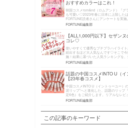
おすすめカラーはこれ！
韓国コスメrom&nd（ロムアンド）『
も可愛い♡2023年春に日本に上陸し
FORTUNE読者さんにアンケートを実
FORTUNE編集部
【ALL1,000円以下】セザ
コレ♡
使いやすくて優秀なプチプラハイライト
続出するほど大人気なんです♡そこで今
施！結果に基づいた人気ランキングを、
FORTUNE編集部
話題の中国コスメINTO U
【23年春コスメ】
中国コスメINTO U（イントゥーユー）
泥リップ”へと進化した、話題のリップ『
定6色）をご紹介します。リアルなレビ
FORTUNE編集部
この記事のキーワード