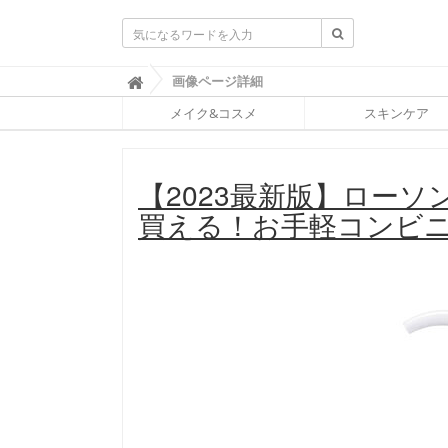
ふ
画像ページ詳細

ぉ
メイク&コスメ
スキンケア
ー
ち
ゅ
ん
【2023最新版】ロー
(
F
買える！お手軽コンビニ
O
R
T
U
N
E
)