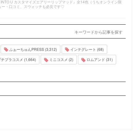
INTO U カスタマイズエアリーリップマッド』全14色（うちオンライン限
ュー・口コミ、スウォッチも必見です♡
キーワードから記事を探す
ふぉーちゅんPRESS (3,312)
インテグレート (68)
チプラコスメ (1,664)
ミニコスメ (2)
ロムアンド (31)