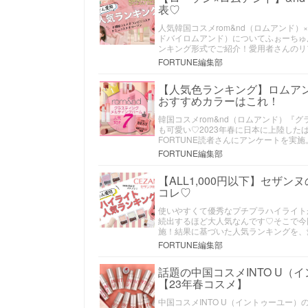
表♡
人気韓国コスメrom&nd（ロムアンド）×
ドバイロムアンド）についてふぉーちゅ
ンキング形式でご紹介！愛用者さんのリ
FORTUNE編集部
【人気色ランキング】ロムア
おすすめカラーはこれ！
韓国コスメrom&nd（ロムアンド）『
も可愛い♡2023年春に日本に上陸し
FORTUNE読者さんにアンケートを実
FORTUNE編集部
【ALL1,000円以下】セザ
コレ♡
使いやすくて優秀なプチプラハイライト
続出するほど大人気なんです♡そこで今
施！結果に基づいた人気ランキングを、
FORTUNE編集部
話題の中国コスメINTO U
【23年春コスメ】
中国コスメINTO U（イントゥーユー）