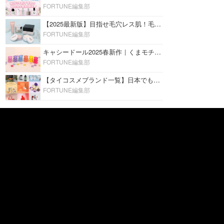
FORTUNE編集部
【2025最新版】目指せ毛穴レス肌！毛穴を埋めて隠す「おすすめ部分用下地＆プライマー」ランキング♡
FORTUNE編集部
キャシードール2025春新作｜くまモチーフのミニリップ「シャイニーベア リップモイスト」をレビュー♡
FORTUNE編集部
【タイコスメブランド一覧】日本でも人気沸騰中の“タイコスメ”ブランド20選！
FORTUNE編集部