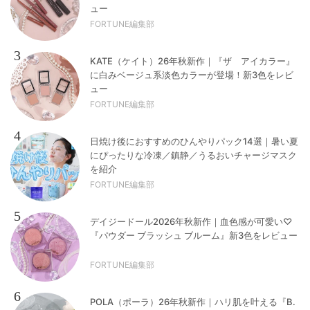
ュー
FORTUNE編集部
3
KATE（ケイト）26年秋新作｜『ザ アイカラー』
に白みベージュ系淡色カラーが登場！新3色をレビ
ュー
FORTUNE編集部
4
日焼け後におすすめのひんやりパック14選｜暑い夏
にぴったりな冷凍／鎮静／うるおいチャージマスク
を紹介
FORTUNE編集部
5
デイジードール2026年秋新作｜血色感が可愛い♡
『パウダー ブラッシュ ブルーム』新3色をレビュー
FORTUNE編集部
6
POLA（ポーラ）26年秋新作｜ハリ肌を叶える『B.