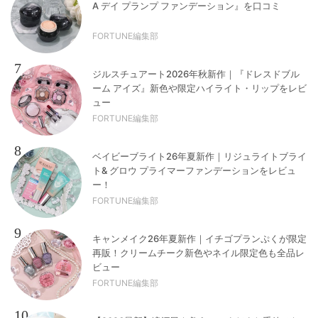
A デイ プランプ ファンデーション』を口コミ
FORTUNE編集部
7
ジルスチュアート2026年秋新作｜『ドレスドブル
ーム アイズ』新色や限定ハイライト・リップをレビ
ュー
FORTUNE編集部
8
ベイビーブライト26年夏新作｜リジュライトブライ
ト& グロウ プライマーファンデーションをレビュ
ー！
FORTUNE編集部
9
キャンメイク26年夏新作｜イチゴプランぷくが限定
再販！クリームチーク新色やネイル限定色も全品レ
ビュー
FORTUNE編集部
10