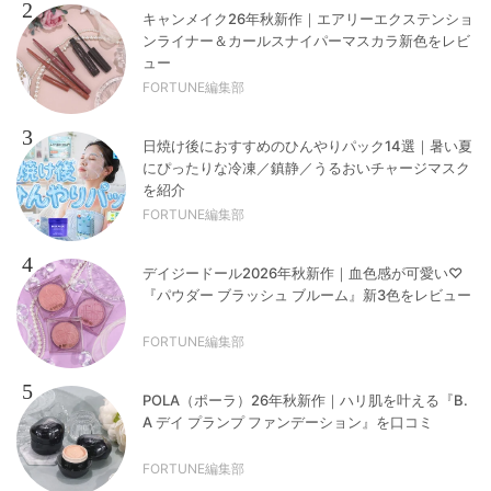
2
キャンメイク26年秋新作｜エアリーエクステンショ
ンライナー＆カールスナイパーマスカラ新色をレビ
ュー
FORTUNE編集部
3
日焼け後におすすめのひんやりパック14選｜暑い夏
にぴったりな冷凍／鎮静／うるおいチャージマスク
を紹介
FORTUNE編集部
4
デイジードール2026年秋新作｜血色感が可愛い♡
『パウダー ブラッシュ ブルーム』新3色をレビュー
FORTUNE編集部
5
POLA（ポーラ）26年秋新作｜ハリ肌を叶える『B.
A デイ プランプ ファンデーション』を口コミ
FORTUNE編集部