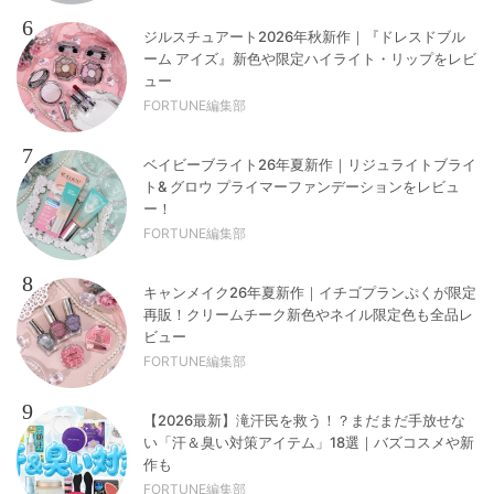
6
ジルスチュアート2026年秋新作｜『ドレスドブル
ーム アイズ』新色や限定ハイライト・リップをレビ
ュー
FORTUNE編集部
7
ベイビーブライト26年夏新作｜リジュライトブライ
ト& グロウ プライマーファンデーションをレビュ
ー！
FORTUNE編集部
8
キャンメイク26年夏新作｜イチゴプランぷくが限定
再販！クリームチーク新色やネイル限定色も全品レ
ビュー
FORTUNE編集部
9
【2026最新】滝汗民を救う！？まだまだ手放せな
い「汗＆臭い対策アイテム」18選｜バズコスメや新
作も
FORTUNE編集部